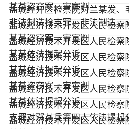
某某盗窃案一审宣判
盐城经开区检察院对兰某发、毛
非法制造枪支罪、非法制造、..
盐城经济技术开发区人民检察
某某盗窃案一审宣判
盐城经济技术开发区人民检察
某某依法提起公诉
盐城经济技术开发区人民检察
某某依法提起公诉
盐城经济技术开发区人民检察
某某盗窃案一审宣判
盐城经济技术开发区人民检察
某某依法提起公诉
盐城经济技术开发区人民检察
支罪对邓某兵等四人依法提起
盐城经济技术开发区人民检察