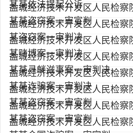
某某依法提起公诉
盐城经济技术开发区人民检察
某某盗窃案一审宣判
盐城经济技术开发区人民检察
某盗窃案一审判决
盐城经济技术开发区人民检察
某赌博案一审判决
盐城经济技术开发区人民检察
某某寻衅滋事案一审判决
盐城经济技术开发区人民检察
某某诈骗案一审判决
盐城经济技术开发区人民检察
某某盗窃案一审宣判
盐城经济技术开发区人民检察
某某盗窃案一审宣判
盐城经济技术开发区人民检察