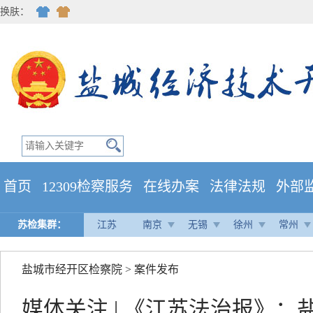
换肤：
首页
12309检察服务
在线办案
法律法规
外部
苏检集群：
江苏
南京
无锡
徐州
常州
盐城市经开区检察院
>
案件发布
媒体关注 | 《江苏法治报》：