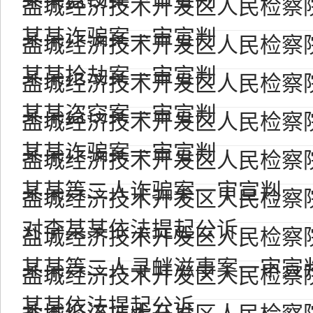
盐城经济技术开发区人民检察
某某诈骗案一审宣判
盐城经济技术开发区人民检察
某某抢劫案一审宣判
盐城经济技术开发区人民检察
某某盗窃案一审宣判
盐城经济技术开发区人民检察
某某诈骗案一审宣判
盐城经济技术开发区人民检察
某某等二人诈骗案一审宣判
盐城经济技术开发区人民检察
对李某某依法提起公诉
盐城经济技术开发区人民检察
某某等二人寻衅滋事案一审宣
盐城经济技术开发区人民检察
某某依法提起公诉