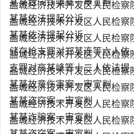
某某合同诈骗案一审宣判
盐城经济技术开发区人民检察
某某依法提起公诉
盐城经济技术开发区人民检察
某某依法提起公诉
盐城经济技术开发区人民检察
储存枪支罪对郑某连等六人依..
盐城经济技术开发区人民检察
支罪对高某峰等十二人依法提..
盐城经济技术开发区人民检察
某某故意伤害案一审宣判
盐城经济技术开发区人民检察
某某盗窃案一审宣判
盐城经济技术开发区人民检察
某某诈骗案一审宣判
盐城经济技术开发区人民检察
某某盗窃案一审宣判