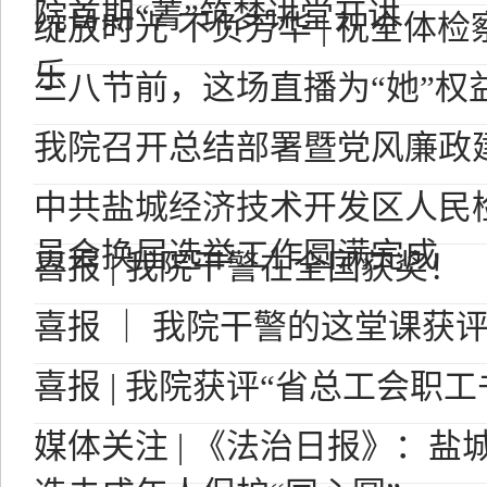
院首期“菁”筑梦讲堂开讲
绽放时光 不负芳华 | 祝全体
乐
三八节前，这场直播为“她”权
我院召开总结部署暨党风廉政
中共盐城经济技术开发区人民
员会换届选举工作圆满完成
喜报 | 我院干警在全国获奖！
喜报 ｜ 我院干警的这堂课获
喜报 | 我院获评“省总工会职工
媒体关注 | 《法治日报》：