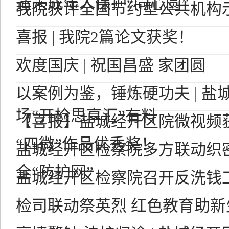
造未成年人保护“同心圆”
我院获评全国节约型公共机构
喜报 | 我院2篇论文获奖！
欢度国庆 | 祝国昌盛 家团圆
以案例为鉴，锤炼硬功夫 | 
场“开检思享汇”有料
【喜报】盐城经开区院微视频
“四微”作品优秀奖！
盐城经开区检察院多方联动织
全“防护网”
盐城经开区检察院召开反洗钱
检司联动祭英烈 红色教育助新