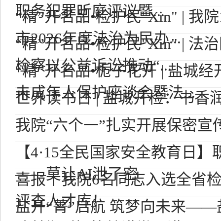
职务犯罪听庭评议暨...
“精”开名品•检护民"Xin" | 
市2026年度法治为民办...
“精”开名品•检护民"Xin" |
检察以公益诉讼推动“...
“精”开名品•栀子花开 | 盐城
未成年人保护座谈会暨法...
世界读书日 | 盐城开检：书香
我院“六个一”扎实开展保密宣
【4·15全民国家安全教育日】
——莫让AI泄了密
喜报丨我院6名同志入选全省
评查人才库！
盐开“菁”启航 筑梦向未来—