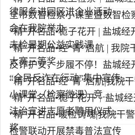
律服务进园区进企业活动
全市数智检察小课堂暨数智检
会在我院举办
“精”开名品•栀子花开 | 盐城
未检暑期公益实践课
“精”开名品•经“菁”启航 | 
大赛三等奖
反诈护安，步履不停！盐城经
“全民反诈在行动”集中宣传...
“精”开名品•经“菁”启航|我
小课堂（检察微课）竞...
“精”开名品•栀子花开｜盐城
法治宣讲志愿者聘用仪式...
“精”开名品•暖检铸魂|我院干
奖
检警联动开展禁毒普法宣传