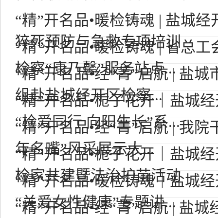
“精”开名品•暖检铸魂 | 盐城
猝死预防与急救专项培训
“精”开名品•暖检铸魂 | 省总
检察“康乃馨”服务站点...
“精”开名品•经“菁”启航 | 
组赴盐城经开区检察...
“精”开名品•栀子花开｜盐城
“检爱同行 向阳生长”系...
“精”开名品•经“菁”启航 | 我
年名嘴”风采展示大...
“精”开名品•栀子花开｜盐城
检家共建暨法治护苗活动
“精”开名品•暖检铸魂｜盐城
“关爱女性健康”专题讲...
“精”开名品•经“菁”启航 | 