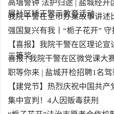
高墙警钟 法护归途 | 盐城经
展社区矫正警示教育活动
我院干警在全市办案故事讲述
强国复兴有我丨“栀子花开” 
【喜报】我院干警在区理论宣
二等奖
喜报 | 我院干警在区微党课大
职等你来 | 盐城开检招聘1名
【建党节】热烈庆祝中国共产党
集中宣判！4人因贩毒获刑