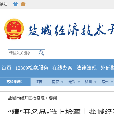
换肤：
首页
12309检察服务
在线办案
法律法规
外部
苏检集群：
江苏
南京
无锡
徐州
常州
盐城市经开区检察院
>
要闻
“精”开名品•链上检察｜盐城