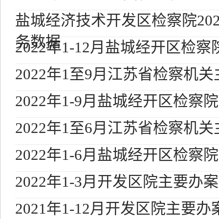
盐城经济技术开发区检察院202
务数据
2022年1-12月盐城经开区检
2022年1至9月江苏省检察机
2022年1-9月盐城经开区检
2022年1至6月江苏省检察机
2022年1-6月盐城经开区检
2022年1-3月开发区院主要办
2021年1-12月开发区院主要