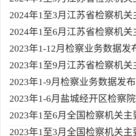
2024年1至3月江苏省检察机
2024年1至6月江苏省检察机
2023年1-12月检察业务数据发
2023年1至9月江苏省检察机
2023年1-9月检察业务数据发布
2023年1-6月盐城经开区检
2023年1至6月全国检察机关
2023年1至3月全国检察机关