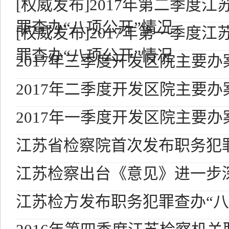
[权威发布]2017年第二季度
罪查办“八项公开”情况
[权威发布]2017年第一季度
罪查办“八项公开”情况
2017年三季度开发区院主要办
2017年二季度开发区院主要办
2017年一季度开发区院主要办
江苏省检察院首次发布职务犯
江苏检察出台《意见》进一步
江苏检方发布职务犯罪查办“八