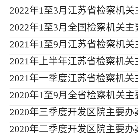
2022年1至3月江苏省检察机
2022年1至3月全国检察机关
2021年1至9月江苏省检察机
2021年上半年江苏省检察机
2021年一季度江苏省检察机
2020年1至9月全省检察机关
2020年三季度开发区院主要办
2020年二季度开发区院主要办