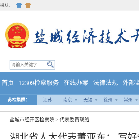
换肤：
首页
12309检察服务
在线办案
法律法规
外部
苏检集群：
江苏
南京
无锡
徐州
常州
盐城市经开区检察院
>
代表委员联络
湖北省人大代表董亚东： 写好